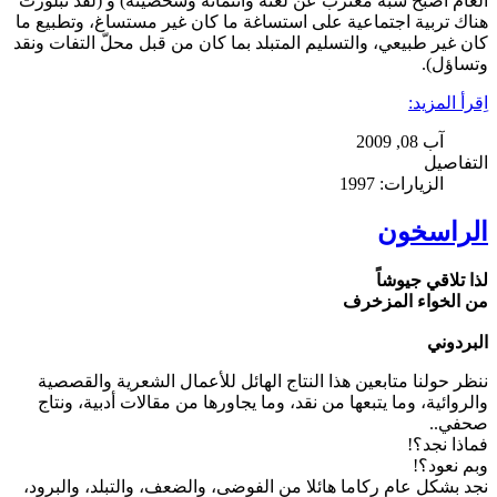
العام أصبح شبه مغترب عن لغته وانتمائه وشخصيته) و (لقد تبلورت
هناك تربية اجتماعية على استساغة ما كان غير مستساغ، وتطبيع ما
كان غير طبيعي، والتسليم المتبلد بما كان من قبل محلّ التفات ونقد
وتساؤل).
اِقرأ المزيد:
آب 08, 2009
التفاصيل
الزيارات: 1997
الراسخون
لذا تلاقي جيوشاً
من الخواء المزخرف
البردوني
ننظر حولنا متابعين هذا النتاج الهائل للأعمال الشعرية والقصصية
والروائية، وما يتبعها من نقد، وما يجاورها من مقالات أدبية، ونتاج
صحفي..
فماذا نجد؟!
وبم نعود؟!
نجد بشكل عام ركاما هائلا من الفوضى، والضعف، والتبلد، والبرود،