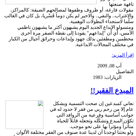
تافهة صنعتها
مقولات فارغة، أو ظروف وظفوها لمصالحهم الضيقة: كالمراكز،
والاغتراب.. والنفي.. والاخير لم يكن دوماً قَسْريا، بل كان في الغالب
سلّما لاستجداء البطولات الوهمية.
ومتسولو الإبداع الجديد اليوم يشبهون أكثر ما يشبهون ناظمي
الأمس، أي أن "إبداعهم" يقودنا إلى نقطة الصفر مرة أخرى
محطمين ومطفئين بذلك جهود وإبداعات وحرائق أجيال من الكبار
في مختلف المجالات الابداعية.
اِقرأ المزيد:
آب 08, 2009
التفاصيل
الزيارات: 1983
المبدع الفقير!!
نعاني كمبدعين إن صحت التسمية وبشكل
عام إلا من رحم ربي من فقر لا حدود له في
جوانب أساسية وفرعية من الروافد التي
تكوّن المبدع وتشكّله وتجعله قابلاً للحياة
متأثراً ومؤثراً بها على نحو موجب.
ولو بحثنا لوجدنا أن لدينا عدة صنوف من الفقر مختلفة الألوان