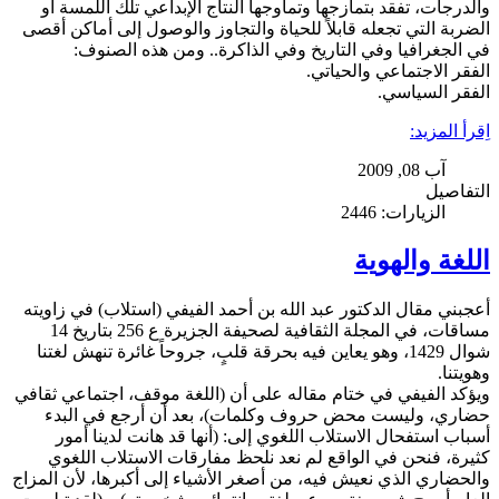
والدرجات، تفقد بتمازجها وتماوجها النتاج الإبداعي تلك اللمسة أو
الضربة التي تجعله قابلاً للحياة والتجاوز والوصول إلى أماكن أقصى
في الجغرافيا وفي التاريخ وفي الذاكرة.. ومن هذه الصنوف:
الفقر الاجتماعي والحياتي.
الفقر السياسي.
اِقرأ المزيد:
آب 08, 2009
التفاصيل
الزيارات: 2446
اللغة والهوية
أعجبني مقال الدكتور عبد الله بن أحمد الفيفي (استلاب) في زاويته
مساقات، في المجلة الثقافية لصحيفة الجزيرة ع 256 بتاريخ 14
شوال 1429، وهو يعاين فيه بحرقة قلبٍ، جروحاً غائرة تنهش لغتنا
وهويتنا.
ويؤكد الفيفي في ختام مقاله على أن (اللغة موقف، اجتماعي ثقافي
حضاري، وليست محض حروف وكلمات)، بعد أن أرجع في البدء
أسباب استفحال الاستلاب اللغوي إلى: (أنها قد هانت لدينا أمور
كثيرة، فنحن في الواقع لم نعد نلحظ مفارقات الاستلاب اللغوي
والحضاري الذي نعيش فيه، من أصغر الأشياء إلى أكبرها، لأن المزاج