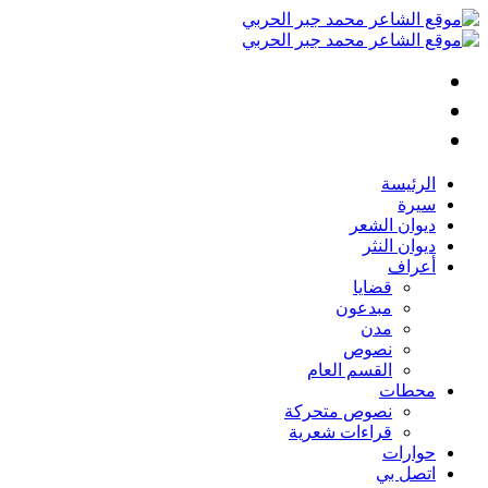
الرئيسة
سيرة
ديوان الشعر
ديوان النثر
أعراف
قضايا
مبدعون
مدن
نصوص
القسم العام
محطات
نصوص متحركة
قراءات شعرية
حوارات
اتصل بي