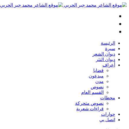
الرئيسة
سيرة
ديوان الشعر
ديوان النثر
أعراف
قضايا
مبدعون
مدن
نصوص
القسم العام
محطات
نصوص متحركة
قراءات شعرية
حوارات
اتصل بي