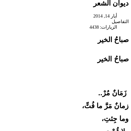
ديوان الشعر
أيار 14, 2014
التفاصيل
الزيارات: 4438
صباحُ الخير
صباحُ الخير
زَمَانٌ مُرْ..
زمانٌ مَرَّ ما فُتِّ،
وما جِئتِ،