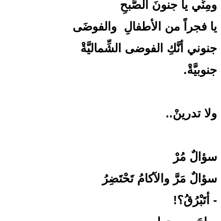
ومِنِّي يا جنونَ الصُّبحِ
يا فجراً من الأطفالِ والفوضَى
جنوني أنَّكِ الفوضى الشِّماليَّةْ
جنوبيَّةْ.
ولا تدرينْ..
سؤالٌ مُرْ
سؤالٌ مَرَّ والآكامُ تَحْتَضِرُ
- أتَبْرُقُ؟!