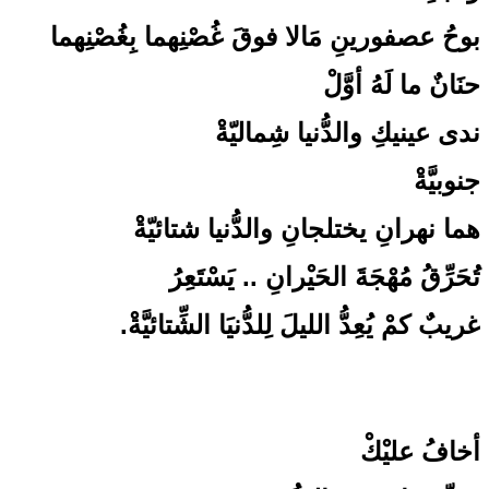
بوحُ عصفورينِ مَالا فوقَ غُصْنِهما بِغُصْنِهما
حنَانٌ ما لَهُ أوَّلْ
ندى عينيكِ والدُّنيا شِماليّةْ
جنوبيَّةْ
هما نهرانِ يختلجانِ والدُّنيا شتائيّةْ
تُحَرِّقُ مُهْجَةَ الحَيْرانِ .. يَسْتَعِرُ
غريبٌ كمْ يُعِدُّ الليلَ لِلدُّنيَا الشِّتائيَّةْ.
أخافُ عليْكْ