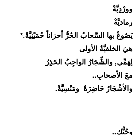
وورْدِيَّةْ
رماديَّةْ
يَصُوغُ بها السَّحابُ الحُرُّ أحزاناً حُمَيْنِيَّةْ.*
هيَ الخلفيَّةُ الأولى
لِهَمِّي, والشِّجَارُ الواجِبُ الحَذِرُ
معَ الأصحابِ..
والأشْجَارُ حَاضِرَةٌ ومَنْسِيَّةْ.
وحُبُّكِ..