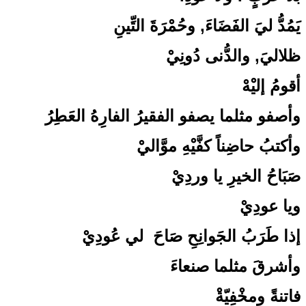
يَمُدُّ ليَ الفَضَاءَ, وحُمْرَةَ التِّينِ
ظلاليَ, والدُّنى دُونِيْ
أقومُ إليْهْ
وأصفو مثلما يصفو الفقيرُ الفارِهُ العَطِرُ
وأكتبُ حاضِناً كفَّيْهِ موَّاليْ
صَبَاحُ الخيرِ يا وردِيْ
ويا عودِيْ
إذا طَرَبُ الجَوانِحِ صَاحَ لي عُودِيْ
وأشرقَ مثلما صنعاءَ
فاتنةً ومخْفِيّةْ