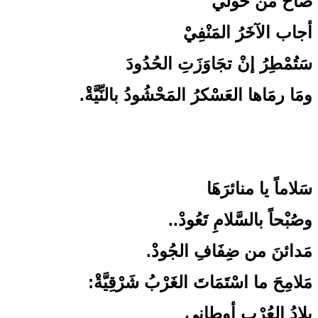
صاحَ من حولي
أجاب الآخَرُ المَنْفِيْ
سَتُمْطِرُ إنْ تجَاوَزَتِ الحُدُودَ
ومَا رمَاها العَسْكرُ المَحْشُودُ بالنِّيَّةْ.
سَلاماً يا منائرَهَا
وصُبْحاً بالسَّلامِ تَعُودْ..
مَدائنَ من ضِفَافِ الجُودْ.
مَلامِحَ ما اسْتَمَاتَ الغَرْبُ شَرْقِيَّةْ:
بلادُ العُرْبِ أوطاني