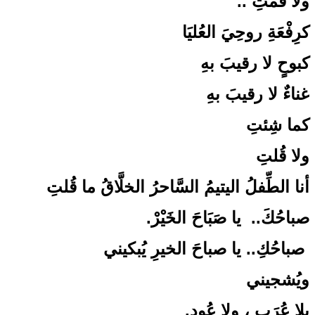
ولا قُمْتِ ..
كرِفْعَةِ روحِيَ العُليَا
كبوحٍ لا رقيبَ بهِ
غناءٌ لا رقيبَ بهِ
كما شِئتِ
ولا قُلتِ
أنا الطِّفلُ اليتيمُ السَّاحرُ الخلَّاقُ ما قُلتِ
صباحُكَ.. يا صَبَاحَ الخَيْرْ.
صباحُكِ.. يا صباحَ الخيرِ يُبكيني
ويُشجيني
بلا عُرَبٍ ، ولا عُودِ.